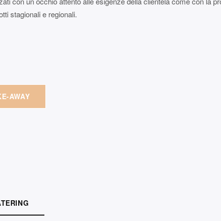
zzati con un occhio attento alle esigenze della clientela come con la 
ti stagionali e regionali.
KE-AWAY
ATERING