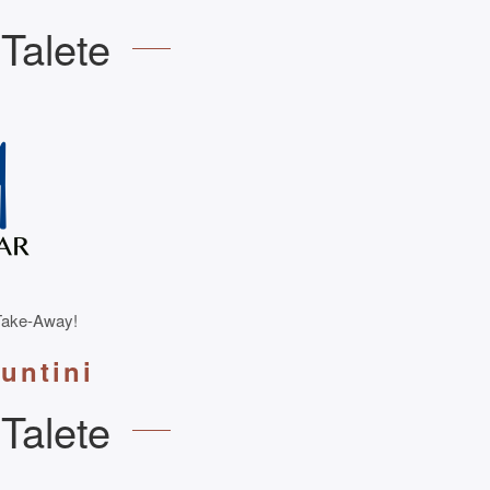
Talete
 Take-Away!
untini
Talete