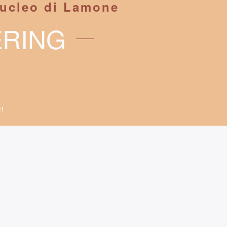
nucleo di Lamone
ERING
i!