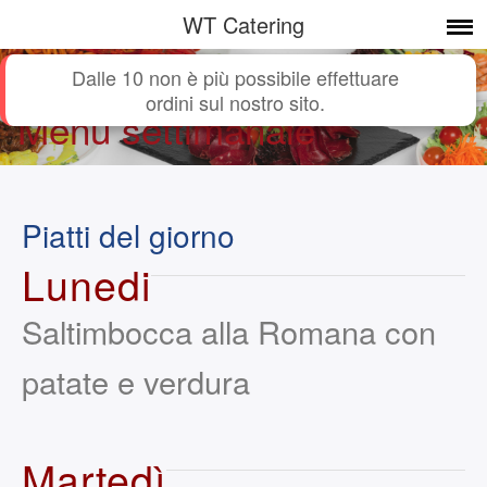
WT Catering
Dalle 10 non è più possibile effettuare
Il cibo di qualità direttamente a Lamone
ordini sul nostro sito.
Menù settimanale
Piatti del giorno
Lunedi
Saltimbocca alla Romana con
patate e verdura
Martedì